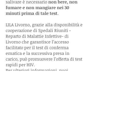
salivare è necessario
non bere, non
fumare e non mangiare nei 30
minuti prima di tale test
.
LILA Livorno, grazie alla disponibilità e
cooperazione di Spedali Riuniti -
Reparto di Malattie Infettive- di
Livorno che garantisce l’accesso
facilitato per il test di conferma
ematica e la successiva presa in
carico, può promuovere l’offerta di test
rapidi per HIV.
Per ulteriori informazioni, puoi
chiamare il nostro Centralino
Informativo AIDS 0586-1585308 o il
320-8646668 oppure scrivere un’ e-
mail
all'indirizzo
assop24lilalivorno@gmail
.com.