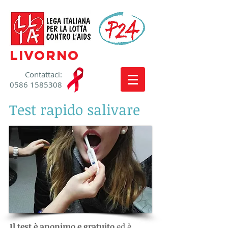
livorno
​Contattaci:
0586 1585308
Test rapido salivare
Il test è anonimo e gratuito
ed è